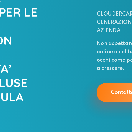
PER LE
CLOUDERCAR
GENERAZIONE
AZIENDA
ON
Non aspettar
online o nel t
occhi come po
A’
a crescere.
LUSE
MULA
Contatt