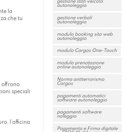
gestione stati veicolo
autonoleggio
te la
gestione verbali
za che tu
autonoleggio
modulo booking sito web
autonoleggio
modulo Cargos One-Touch
modulo prenotazione
online autonoleggio
Norma antiterrorismo
Cargos
d offrono
zioni speciali
pagamenti automatici
software autonoleggio
pagamenti software
noleggio
o, l’officina
Pagamento e Firma digitale