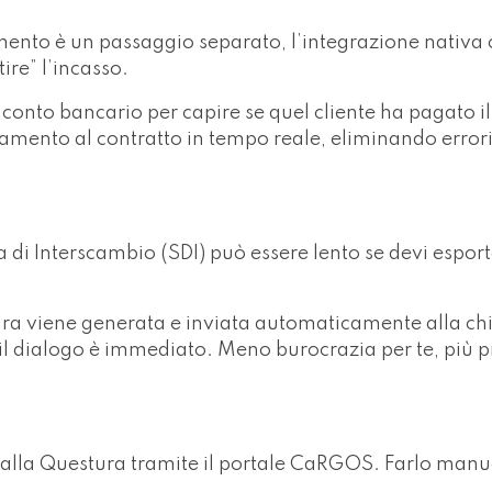
amento è un passaggio separato, l’integrazione nativa 
ire” l’incasso.
o conto bancario per capire se quel cliente ha pagato i
pagamento al contratto in tempo reale, eliminando error
ma di Interscambio (SDI) può essere lento se devi espor
ura viene generata e inviata automaticamente alla ch
il dialogo è immediato. Meno burocrazia per te, più p
i alla Questura tramite il portale CaRGOS. Farlo man