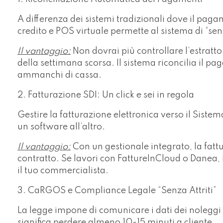
A differenza dei sistemi tradizionali dove il pag
credito e POS virtuale permette al sistema di “sent
Il vantaggio:
Non dovrai più controllare l’estratt
della settimana scorsa. Il sistema riconcilia il 
ammanchi di cassa.
2. Fatturazione SDI: Un click e sei in regola
Gestire la fatturazione elettronica verso il Siste
un software all’altro.
Il vantaggio:
Con un gestionale integrato, la fatt
contratto. Se lavori con FattureInCloud o Danea, 
il tuo commercialista.
3. CaRGOS e Compliance Legale “Senza Attriti”
La legge impone di comunicare i dati dei nolegg
significa perdere almeno 10-15 minuti a cliente.