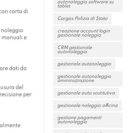
autonoleggio software su
tablet
con carta di
Cargos Polizia di Stato
l noleggio
creazione account login
gestionale noleggio
i manuali e
CRM gestionale
autonoleggio
gestionale autonoleggio
tare dati da
gestionale autonoleggio
amministrazione
iusura del
gestionale auto sostitutiva
recisione per
gestionale noleggio officina
gestione pagamenti
autonoleggio
ualmente